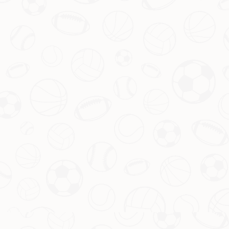
马尔基尼奥斯：闯入决赛仍需
警惕，恩里克的挑战未完
林良锋：切尔西赢球乏力，如
何破解后程乏力困境？
栏目导航
关于九游娱乐
服务优势