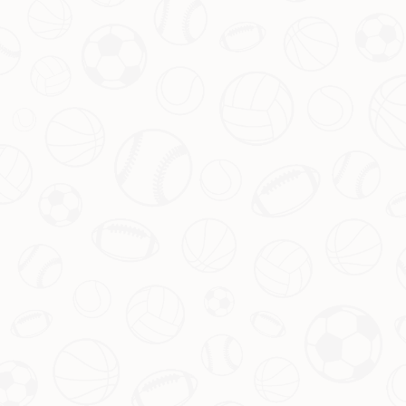
团队介绍
新闻资讯
联系我们