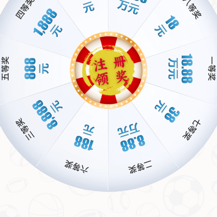
在职业生涯早期都曾因过度追求个人表现而忽视团队配
合，导致失误频发。华子作为球队核心之一，他的决定无
疑承载了巨大压力，但这次未执行
战术安排
的行为，或许
也暴露了他在经验上的不足。
二、个人英雄主义与团队篮球的碰撞
不可否认，爱德华兹的天赋令人惊叹。他在本赛季多次用
惊艳的表现带领球队走出困境，尤其是在关键时刻总能展
现出大心脏的一面。但此次事件却让人看到“个人英雄主
义”的另一面——当球员过于依赖自身能力，而忽视教练布
置的
战术体系
时，往往会带来意想不到的风险。
以本场比赛为例，如果华子选择信任队友，按照原计划寻
找空位机会，或许结果会大不相同。毕竟，篮球是一项团
队运动，五人协作才能发挥最大威力。正如狼队主教练赛
后所言：“我们需要在关键时刻更加冷静，确保每个人都
在正确的位置上。”这句话虽未直接点名，但显然暗指了