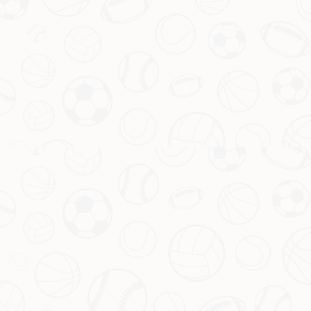
某些球员在最后时刻的“随意发挥”。
三、案例分析：类似事件的启示
回顾NBA历史，类似的“逞英雄”案例并不少见。以2010年
湖人对阵雷霆的一场比赛为例，当时年轻的威斯布鲁克同
样在最后时刻选择单打，而非按照教练布置传球给空位的
杜兰特，最终导致球队错失绝平机会。事后分析表明，若
当时雷霆严格执行
战术配合
，胜率将大大提升。这与华子
的情况如出一辙，都反映了年轻球员在压力下容易陷入
“自我中心”的思维模式。
反观那些成功的球队，如马刺和勇士，他们之所以能在关
键时刻屡创奇迹，正是因为无论主力还是替补，都愿意为
整体利益牺牲个人数据。这种精神恰恰是森林狼目前亟需
培养的品质。
四、未来之路：成长中的代价