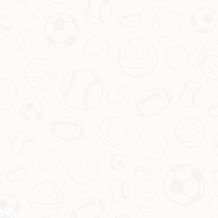
网站首
关于九游娱
服务优
团队介
新闻资
联系我
页
乐
势
绍
讯
们
九游娱乐（nine games）app下载-九游体育登录入口
All Rights by
九游娱乐