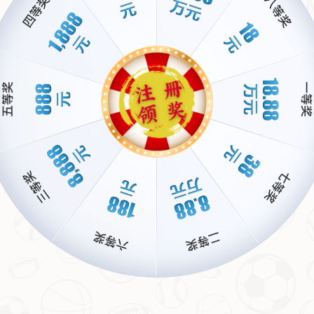
均仍能贡献接近三双的表现，得分、篮板和助攻全面开
花。
尤其是在2022-23赛季，他打破了历史总得分纪录，
成为NBA历史第一人
，这样的成就令人叹服。然而，问题
在于，这些数据的背后是否隐藏着“刻意为之”的痕迹？有
评论指出，詹姆斯在比赛中似乎更注重个人数据的积累，
而非真正带领球队走向胜利。例如，在一些关键比赛中，
他的选择更多是追求得分，而非将机会让给更具威胁的队
友。这种行为是否意味着他已沦为“
数据刷子
”？或许答案
并不简单，但确实值得深思。
球队角色：领袖还是负担？
作为湖人的核心球员，詹姆斯本应是球队的定海神针。但
随着年龄的增长，他的体能和防守能力明显下滑，尤其是
在高强度的季后赛中，这种短板被无限放大。以2023年西
部决赛对阵掘金为例，湖人最终被横扫出局，詹姆斯在防
守端的无力感成为对手突破的关键点。更为严峻的是，他
的巨额合同和核心地位让湖人在阵容调整上显得捉襟见