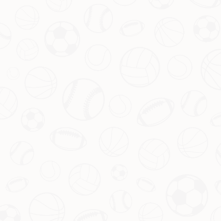
志不足，比赛态度散漫
下一篇
暖心一刻！赵心童赛后特意拜访奥沙
利文更衣室，拥抱致谢昔日恩情
需求表单